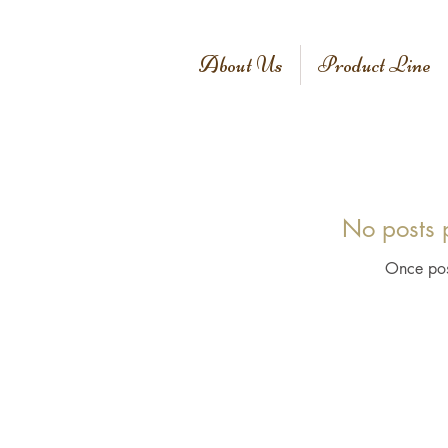
About Us
Product Line
No posts p
Once post